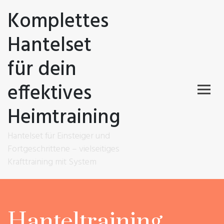
Komplettes
Hantelset
für dein
effektives
Heimtraining
Hantelset für Einsteiger und
Fortgeschrittene – vielseitiges
Krafttraining mit System
Hanteltraining