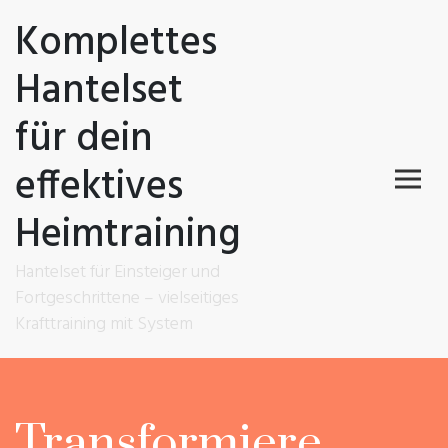
Komplettes
Hantelset
für dein
effektives
Heimtraining
Hantelset für Einsteiger und
Fortgeschrittene – vielseitiges
Krafttraining mit System
Transformiere